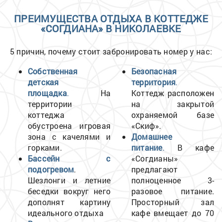
ПРЕИМУЩЕСТВА ОТДЫХА В КОТТЕДЖЕ
«СОГДИАНА» В НИКОЛАЕВКЕ
5 причин, почему стоит забронировать номер у нас:
Собственная
Безопасная
детская
территория
.
площадка
.
На
Коттедж расположен
территории
на закрытой
коттеджа
охраняемой базе
обустроена игровая
«Скиф».
зона с качелями и
Домашнее
горками.
питание
.
В кафе
Бассейн с
«Согдианы»
подогревом
.
предлагают
Шезлонги и летние
полноценное 3-
беседки вокруг него
разовое питание.
дополнят картину
Просторный зал
идеального отдыха
кафе вмещает до 70